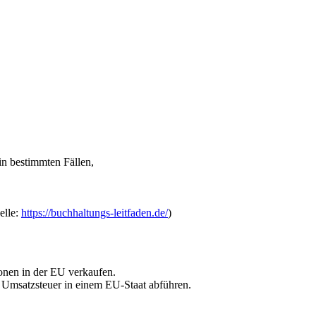
n bestimmten Fällen,
elle:
https://buchhaltungs-leitfaden.de/
)
sonen in der EU verkaufen.
e Umsatzsteuer in einem EU-Staat abführen.