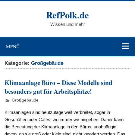
Zum
Inhalt
RefPolk.de
springen
Wissen und mehr
MENÜ
Kategorie:
Großgebäude
Klimaanlage Büro – Diese Modelle sind
besonders gut für Arbeitsplätze!
Großgebäude
Klimaanlagen sind heutzutage weit verbreitet, sogar in
Geschäften oder Cafés, wo immer wir hingehen. Daher kann
die Bedeutung der Klimaanlage in den Büros, unabhängig
davon, ob sie groß oder klein sind, nicht ignoriert werden. Das