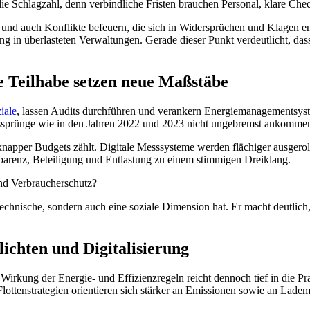
die Schlagzahl, denn verbindliche Fristen brauchen Personal, klare Chec
nd auch Konflikte befeuern, die sich in Widersprüchen und Klagen entl
in überlasteten Verwaltungen. Gerade dieser Punkt verdeutlicht, dass di
ale Teilhabe setzen neue Maßstäbe
iale
, lassen Audits durchführen und verankern Energiemanagementsys
eissprünge wie in den Jahren 2022 und 2023 nicht ungebremst ankomme
 knapper Budgets zählt. Digitale Messsysteme werden flächiger ausgero
sparenz, Beteiligung und Entlastung zu einem stimmigen Dreiklang.
echnische, sondern auch eine soziale Dimension hat. Er macht deutlich, d
lichten und Digitalisierung
Wirkung der Energie- und Effizienzregeln reicht dennoch tief in die Pr
lottenstrategien orientieren sich stärker an Emissionen sowie an Lad