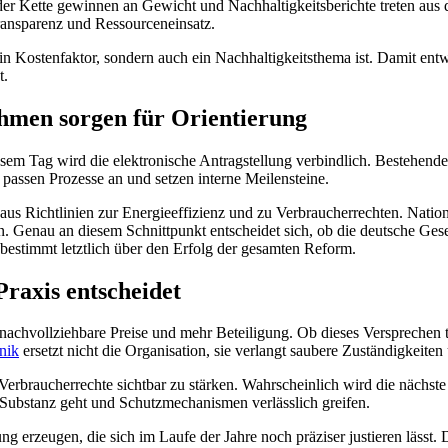
r Kette gewinnen an Gewicht und Nachhaltigkeitsberichte treten aus der
ransparenz und Ressourceneinsatz.
in Kostenfaktor, sondern auch ein Nachhaltigkeitsthema ist. Damit entw
t.
hmen sorgen für Orientierung
esem Tag wird die elektronische Antragstellung verbindlich. Bestehend
assen Prozesse an und setzen interne Meilensteine.
s Richtlinien zur Energieeffizienz und zu Verbraucherrechten. Nationa
. Genau an diesem Schnittpunkt entscheidet sich, ob die deutsche Ge
estimmt letztlich über den Erfolg der gesamten Reform.
Praxis entscheidet
 nachvollziehbare Preise und mehr Beteiligung. Ob dieses Versprechen tr
nik
ersetzt nicht die Organisation, sie verlangt saubere Zuständigkeite
nd Verbraucherrechte sichtbar zu stärken. Wahrscheinlich wird die näc
r Substanz geht und Schutzmechanismen verlässlich greifen.
g erzeugen, die sich im Laufe der Jahre noch präziser justieren lässt. D