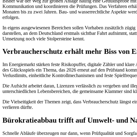
Bisher war der Weg zur großen Anlage häufig eine Geduldsprobe mit v
Kommunikation und koordinieren die Prüfungen. Das Verfahren erhäl
Monaten bis zu zwei Jahren. Bau- und wasserrechtliche Aspekte werde
erfolgen.
In eigens ausgewiesenen Bereichen sollen Vorhaben zusätzlich zügig
darstellen, an dem Deutschland erstmals sichtbar Fahrt aufnimmt, sta
Umsetzung noch viele Stolpersteine kennt.
Verbraucherschutz erhält mehr Biss von En
Im Energiemarkt stärken feste Risikopuffer, digitale Zähler und klare
des Glücksspiels ein Thema, das 2026 erneut auf den Prüfstand kom
Verlustlimits, einheitliche Kontrollmechanismen und feste Spielfrequ
Die Aufsicht arbeitet daran, Lizenzen verlässlich zu vergeben und ill
unterschiedlichen Lebensbereichen, die gemeinsame Klammer sind kl
Die Vielseitigkeit der Themen zeigt, dass Verbraucherschutz längst 
verlieren dürfte.
Bürokratieabbau trifft auf Umwelt- und Na
Schnelle Abläufe überzeugen nur dann, wenn Prüfqualität und Sorgfal