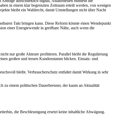
nträge ausschließlich digital, Anlaufstellen bündeln die
en in einem klar begrenzten Zeitraum erteilt werden, von wenigen
ojekte bleibt ein Wahlrecht, damit Umstellungen nicht über Nacht
elastbaren Takt bringen kann. Diese Reform könnte einen Wendepunkt
Vision einer Energiewende in greifbare Nähe, auch wenn die
icht nur große Akteure profitieren. Parallel bleibt die Regulierung
inen großen und treuen Kundenstamm blicken. Einsatz- und
ruchsvoll bleibt. Verbraucherschutz entfaltet damit Wirkung in sehr
ch zu einem politischen Dauerbrenner, der kaum an Aktualität
eiterhin, die Beschleunigung ersetzt keine inhaltliche Abwägung.