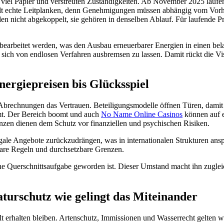
iel Papier und verstreuten Zuständigkeiten. Ab November 2025 laufen A
t echte Leitplanken, denn Genehmigungen müssen abhängig vom Vorhab
n nicht abgekoppelt, sie gehören in denselben Ablauf. Für laufende Pr
 bearbeitet werden, was den Ausbau erneuerbarer Energien in einen b
tt sich von endlosen Verfahren ausbremsen zu lassen. Damit rückt die 
ergiepreisen bis Glücksspiel
 Abrechnungen das Vertrauen. Beteiligungsmodelle öffnen Türen, damit n
mt. Der Bereich boomt und auch
No Name Online Casinos
können auf e
enzen dienen dem Schutz vor finanziellen und psychischen Risiken.
egale Angebote zurückzudrängen, was in internationalen Strukturen ansp
are Regeln und durchsetzbare Grenzen.
eine Querschnittsaufgabe geworden ist. Dieser Umstand macht ihn zuglei
turschutz wie gelingt das Miteinander
t erhalten bleiben. Artenschutz, Immissionen und Wasserrecht gelten w