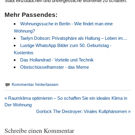
Stadt einzutauchen und unvergessliche Momente zu schaffen.
Mehr Passendes:
Wohnungssuche in Berlin - Wie findet man eine
Wohnung?
Taelyn Dobson: Privatsphäre als Haltung – Leben im…
Lustige WhatsApp Bilder zum 50. Geburtstag -
Kostenlos
Das Hollandrad - Vorteile und Technik
Obstschüsselhamster - das Meme
Kommentar hinterlassen
Beitragsnavigation
« Raumklima optimieren – So schaffen Sie ein ideales Klima in
Der Wohnung
Gorlock The Destroyer: Virales Kultphänomen »
Schreibe einen Kommentar