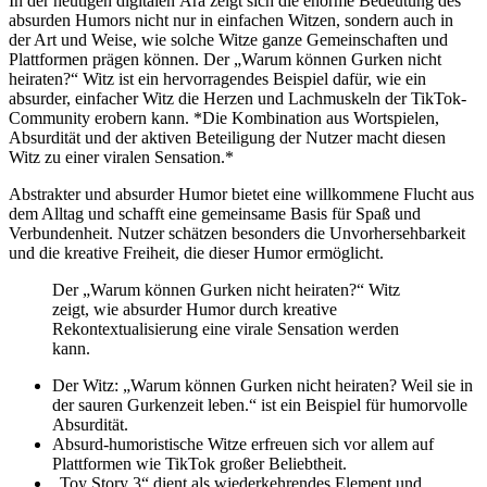
In der heutigen digitalen Ära zeigt sich die enorme Bedeutung des
absurden Humors nicht nur in einfachen Witzen, sondern auch in
der Art und Weise, wie solche Witze ganze Gemeinschaften und
Plattformen prägen können. Der „Warum können Gurken nicht
heiraten?“ Witz ist ein hervorragendes Beispiel dafür, wie ein
absurder, einfacher Witz die Herzen und Lachmuskeln der TikTok-
Community erobern kann. *Die Kombination aus Wortspielen,
Absurdität und der aktiven Beteiligung der Nutzer macht diesen
Witz zu einer viralen Sensation.*
Abstrakter und absurder Humor bietet eine willkommene Flucht aus
dem Alltag und schafft eine gemeinsame Basis für Spaß und
Verbundenheit. Nutzer schätzen besonders die Unvorhersehbarkeit
und die kreative Freiheit, die dieser Humor ermöglicht.
Der „Warum können Gurken nicht heiraten?“ Witz
zeigt, wie absurder Humor durch kreative
Rekontextualisierung eine virale Sensation werden
kann.
Der Witz: „Warum können Gurken nicht heiraten? Weil sie in
der sauren Gurkenzeit leben.“ ist ein Beispiel für humorvolle
Absurdität.
Absurd-humoristische Witze erfreuen sich vor allem auf
Plattformen wie TikTok großer Beliebtheit.
„Toy Story 3“ dient als wiederkehrendes Element und