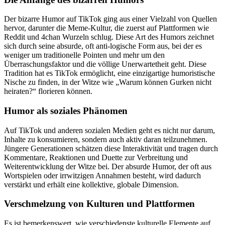
Der bizarre Humor auf TikTok ging aus einer Vielzahl von Quellen
hervor, darunter die Meme-Kultur, die zuerst auf Plattformen wie
Reddit und 4chan Wurzeln schlug. Diese Art des Humors zeichnet
sich durch seine absurde, oft anti-logische Form aus, bei der es
weniger um traditionelle Pointen und mehr um den
Überraschungsfaktor und die völlige Unerwartetheit geht. Diese
Tradition hat es TikTok ermöglicht, eine einzigartige humoristische
Nische zu finden, in der Witze wie „Warum können Gurken nicht
heiraten?“ florieren können.
Humor als soziales Phänomen
Auf TikTok und anderen sozialen Medien geht es nicht nur darum,
Inhalte zu konsumieren, sondern auch aktiv daran teilzunehmen.
Jüngere Generationen schätzen diese Interaktivität und tragen durch
Kommentare, Reaktionen und Duette zur Verbreitung und
Weiterentwicklung der Witze bei. Der absurde Humor, der oft aus
Wortspielen oder irrwitzigen Annahmen besteht, wird dadurch
verstärkt und erhält eine kollektive, globale Dimension.
Verschmelzung von Kulturen und Plattformen
Es ist bemerkenswert, wie verschiedenste kulturelle Elemente auf