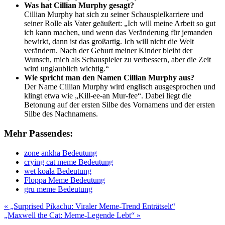
Was hat Cillian Murphy gesagt?
Cillian Murphy hat sich zu seiner Schauspielkarriere und
seiner Rolle als Vater geäußert: „Ich will meine Arbeit so gut
ich kann machen, und wenn das Veränderung für jemanden
bewirkt, dann ist das großartig. Ich will nicht die Welt
verändern. Nach der Geburt meiner Kinder bleibt der
Wunsch, mich als Schauspieler zu verbessern, aber die Zeit
wird unglaublich wichtig.“
Wie spricht man den Namen Cillian Murphy aus?
Der Name Cillian Murphy wird englisch ausgesprochen und
klingt etwa wie „Kill-ee-an Mur-fee“. Dabei liegt die
Betonung auf der ersten Silbe des Vornamens und der ersten
Silbe des Nachnamens.
Mehr Passendes:
zone ankha Bedeutung
crying cat meme Bedeutung
wet koala Bedeutung
Floppa Meme Bedeutung
gru meme Bedeutung
Beitragsnavigation
« „Surprised Pikachu: Viraler Meme-Trend Enträtselt“
„Maxwell the Cat: Meme-Legende Lebt“ »