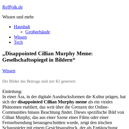
Zum
RefPolk.de
Inhalt
Wissen und mehr
springen
Haushalt
Großgebäude
Wissen
Tech
„Disappointed Cillian Murphy Meme:
Gesellschaftsspiegel in Bildern“
Wissen
Die Bilder des Beitrags sind mit KI generiert.
Einleitung:
In einer Ära, in der digitale Ausdrucksformen die Kultur prägen, hat
sich der
disappointed Cillian Murphy meme
als ein virales
Phänomen etabliert, das weit über die Grenzen der Online-
Communities hinaus Beachtung findet. Dieses spezifische Bild von
Cillian Murphy, das aus einer Szene eines Films oder einer
Fernsehsendung herausgeschnitten wurde, zeigt den irischen
Schauspieler mit einem Gesichtsausdruck, der als Enttäuschung