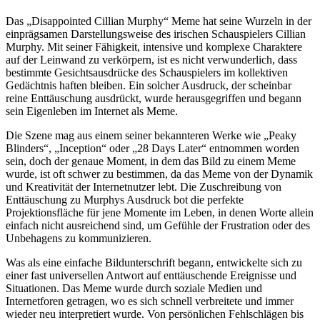
Das „Disappointed Cillian Murphy“ Meme hat seine Wurzeln in der
einprägsamen Darstellungsweise des irischen Schauspielers Cillian
Murphy. Mit seiner Fähigkeit, intensive und komplexe Charaktere
auf der Leinwand zu verkörpern, ist es nicht verwunderlich, dass
bestimmte Gesichtsausdrücke des Schauspielers im kollektiven
Gedächtnis haften bleiben. Ein solcher Ausdruck, der scheinbar
reine Enttäuschung ausdrückt, wurde herausgegriffen und begann
sein Eigenleben im Internet als Meme.
Die Szene mag aus einem seiner bekannteren Werke wie „Peaky
Blinders“, „Inception“ oder „28 Days Later“ entnommen worden
sein, doch der genaue Moment, in dem das Bild zu einem Meme
wurde, ist oft schwer zu bestimmen, da das Meme von der Dynamik
und Kreativität der Internetnutzer lebt. Die Zuschreibung von
Enttäuschung zu Murphys Ausdruck bot die perfekte
Projektionsfläche für jene Momente im Leben, in denen Worte allein
einfach nicht ausreichend sind, um Gefühle der Frustration oder des
Unbehagens zu kommunizieren.
Was als eine einfache Bildunterschrift begann, entwickelte sich zu
einer fast universellen Antwort auf enttäuschende Ereignisse und
Situationen. Das Meme wurde durch soziale Medien und
Internetforen getragen, wo es sich schnell verbreitete und immer
wieder neu interpretiert wurde. Von persönlichen Fehlschlägen bis